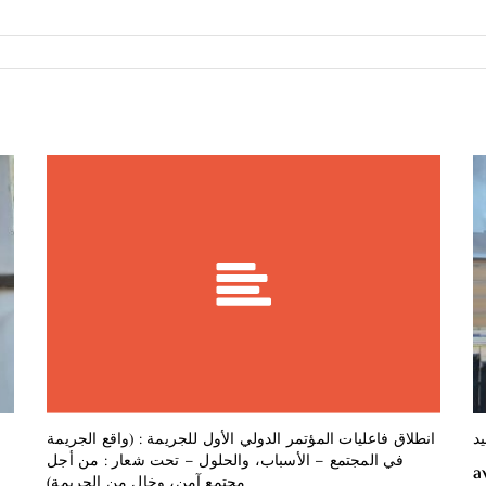
a
as
m
ar
c
to
ai
ta
e
d
l
g
b
o
er
o
n
o
k
د
انطلاق فاعليات المؤتمر الدولي الأول للجريمة : (واقع الجريمة
في المجتمع – الأسباب، والحلول – تحت شعار : من أجل
a
مجتمع آمن، وخال من الجريمة)