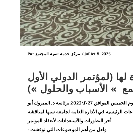
Juillet 8, 2025
/
مركز خدمة تنمية المجتمع
Par
 لها (لمؤتمر الدولي الأول
مع » الأسباب والحلول »)
نظرا لقرب الموعد المحدد لأنعقاد المؤتمر عقدت اللجنة التحضيرية والعلمية وباقي اللجان المساندة لها اجتماعهم صباح يوم الخميس الموافق 27\1\2022 برئاسة د. المبروك أبو
عات الرئيسية في الأدارة العامة لجامعة سبها لمناقشة
أخر التطورات والأستعدادات لأنعقاد الموتمر
ولعل من أهم الموضوعات التي نوقشت :