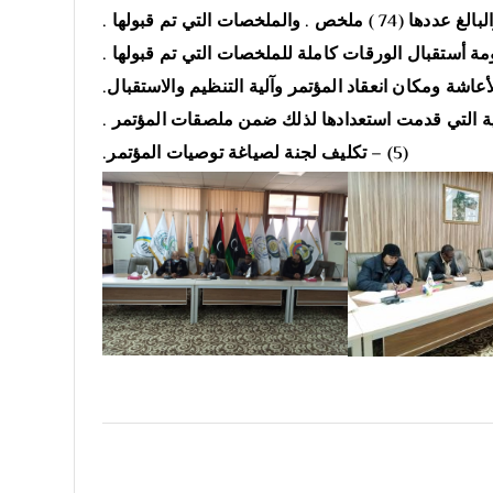
(5) – تكليف لجنة لصياغة توصيات المؤتمر.