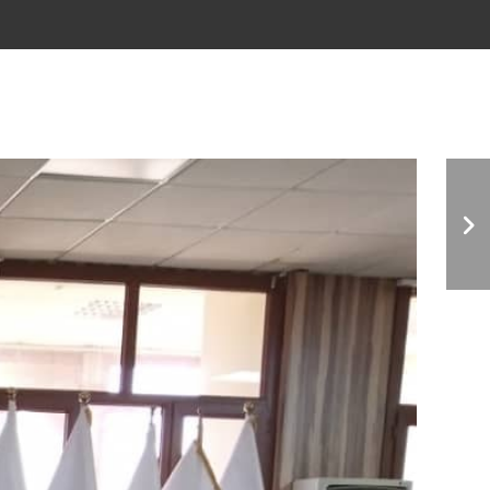
ندوة حوارية حول ( حقوق
الطالب الجامعي وواجباته)