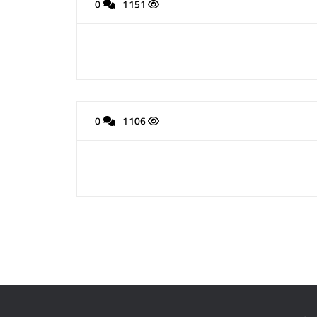
0
1151
0
1106