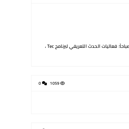
استضاف مدرج مركز اللغات بجامعة سبها صباح يوم الأربعاء، الموافق 8 مارس 2023 م، في تمام الساعة التاسعة صباحاً؛ فعاليات الحدث التعريفي لبرنامج Tec ،
0
1059