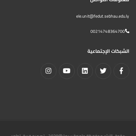
ele.unit@fedut.sebhau.edu.ly
00214748364700
الشبكات الإجتماعية
حقوق النشر محفوظة جامعة سبها @2020 - تصميم فريق تطوير