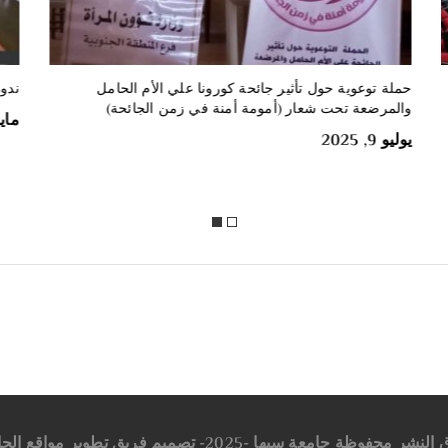
ندوة علمية بعنوان: (الألعاب_الفردية_بين_الإهمال_والإنجاز )
مش
تم
مايو 28, 2024
الم
أكتوب
ر محفوظة جامعة سبها -2025- تصميم فريق تطوير مواقع الجامعة