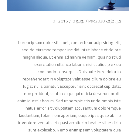
من طرف
Psc2020
/
يونيو 10, 2016
0
Lorem ipsum dolor sit amet, consectetur adipisicing elit,
sed do eiusmod tempor incididunt ut labore et dolore
magna aliqua. Ut enim ad minim veniam, quis nostrud
exercitation ullamco laboris nisi ut aliquip ex ea
commodo consequat. Duis aute irure dolor in
reprehenderit in voluptate velit esse cillum dolore eu
fugiat nulla pariatur. Excepteur sint occaecat cupidatat
non proident, sunt in culpa qui officia deserunt mollit
anim id est laborum. Sed ut perspiciatis unde omnis iste
natus error sit voluptatem accusantium doloremque
laudantium, totam rem aperiam, eaque ipsa quae ab illo
inventore veritatis et quasi architecto beatae vitae dicta
sunt explicabo. Nemo enim ipsam voluptatem quia