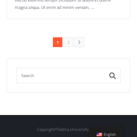
sed do eiusmod tempor incididunt ut labore et dolore
magna aliqua. Ut enim ad minim veniam, …
1
2
Copyright©Sebha University 2020
English