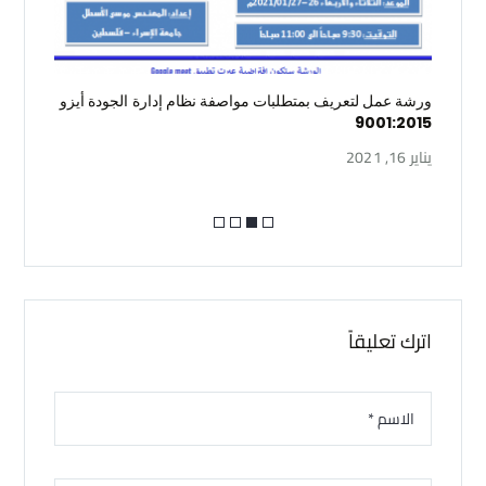
يم
ورشة عمل لتعريف بمتطلبات مواصفة نظام إدارة الجودة أيزو
مشرو
9001:2015
فبراير 3,
يناير 16, 2021
اترك تعليقاً