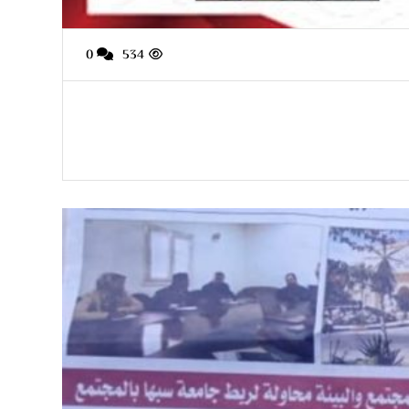
0
534