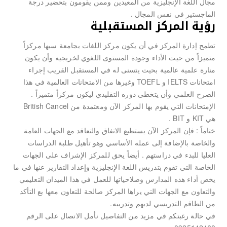
مجال اللغة الإنجليزية من المعيدين وممن يقومون بتحضير درجة
الماجستير في نفس المجال .
رؤية المركز المستقبلية
تطمح إدارة المركز في أن يكون مركز اللغات بجامعة سبها مركزاً
متميزاً من حيث الأداء وجودة المستوى اللغوي لخريجيه وأن يكون
منارة علمية عالمية بحيث يتسنى له في المستقبل القريب إجراء
امتحانات IELTS و TOEFL وغيرها من الامتحانات العالمية في هذا
الصرح العلمي وأن يتخطى دوره التقليدي ليكون مركزاً متميزاً .
الإمتحانات التي يقوم بها المركز الآن ومعتمدة من British Cancel
هي KIT و BIT .
ختاماً : فإن المركز الآن يستطيع الاتفاق والتعاقد مع الجهات العامة
والخاصة بالإضافة إلى عمله الأساسي وهو تأهيل طلبة الدراسات
العليا للبدء في دراستهم . أيضاً يحق للمركز الإشراف على الجهات
الخاصة التي تقوم بتدريس اللغة الإنجليزية وإعداد التقارير عنها في ما
يخص أداء هذه المدارس وصلاحياتها للعمل في هذا الميدان التعليمي
والتعاون مع الجهات التي يراها المركز صالحة للتعاون معها بع التأكد
من الطاقم التدريسي لديهم وتدريبه.
في حالة رغبتكم في مزيد من التفاصيل نأمل الاتصال على الرقم