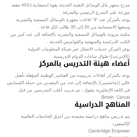
مدرج مجهز بكل الوسائل التقنية الحديثة بقوة استيعابية لـ400 مقعد
موزعة على المدرج الرئيسي والشرفة .
يوجد بالمركز عدد “9” قاعات مجهزة بالوسائل السمعية والبصرية
وسعتها الاستيعابية من 20 إلى 30 طالب لكل قاعة .
مكتبة مزودة بالوسائل السمعية والبصرية بالإضافة إلى عدد كبير من
الكتب الدراسية والمنهجية والقواميس الحديثة .
يوفر المركز خدمات الاتصال عبر شبكة المعلومات الدولية
((الإنترنت)) طوال ساعات الدوام التدريسية .
أعضاء هيئة التدريس بالمركز
يوجد بالمركز كفاءات تدريسية من العناصر الوطنية المؤهلة تأهيل
عالي ((ماجستير)) بالإضافة إلى عدد من المعيدين من حملة الليسانس
في اللغة الإنجليزية بتفوق ، تم تدريب أغلب المدرسين من قبل
British Cancel
المناهج الدراسية
يتم تدريس مناهج دراسية معتمدة من أعرق الجامعات العالمية
كإكسفورد .
Cambridge Empower