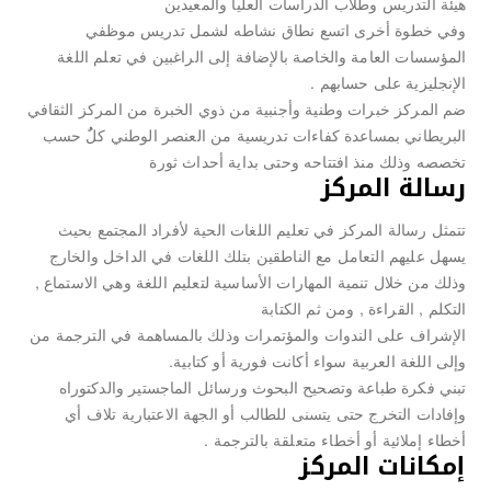
هيئة التدريس وطلاب الدراسات العليا والمعيدين
وفي خطوة أخرى اتسع نطاق نشاطه لشمل تدريس موظفي
المؤسسات العامة والخاصة بالإضافة إلى الراغبين في تعلم اللغة
الإنجليزية على حسابهم .
ضم المركز خبرات وطنية وأجنبية من ذوي الخبرة من المركز الثقافي
البريطاني بمساعدة كفاءات تدريسية من العنصر الوطني كلٌُ حسب
تخصصه وذلك منذ افتتاحه وحتى بداية أحداث ثورة
رسالة المركز
تتمثل رسالة المركز في تعليم اللغات الحية لأفراد المجتمع بحيث
يسهل عليهم التعامل مع الناطقين بتلك اللغات في الداخل والخارج
وذلك من خلال تنمية المهارات الأساسية لتعليم اللغة وهي الاستماع ,
التكلم , القراءة , ومن ثم الكتابة
الإشراف على الندوات والمؤتمرات وذلك بالمساهمة في الترجمة من
وإلى اللغة العربية سواء أكانت فورية أو كتابية.
تبني فكرة طباعة وتصحيح البحوث ورسائل الماجستير والدكتوراه
وإفادات التخرج حتى يتسنى للطالب أو الجهة الاعتبارية تلاف أي
أخطاء إملائية أو أخطاء متعلقة بالترجمة .
إمكانات المركز