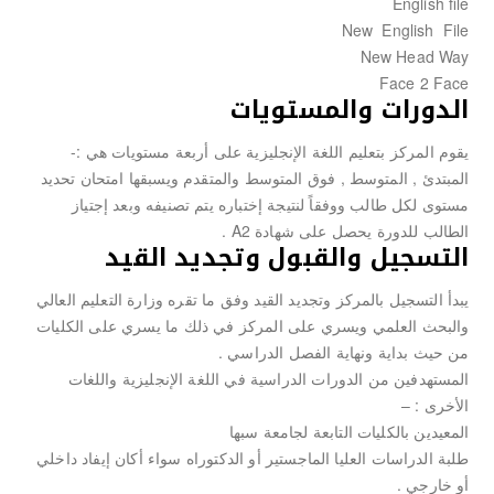
English file
New English File
New Head Way
Face 2 Face
الدورات والمستويات
يقوم المركز بتعليم اللغة الإنجليزية على أربعة مستويات هي :-
المبتدئ , المتوسط , فوق المتوسط والمتقدم ويسبقها امتحان تحديد
مستوى لكل طالب ووفقاً لنتيجة إختباره يتم تصنيفه وبعد إجتياز
الطالب للدورة يحصل على شهادة A2 .
التسجيل والقبول وتجديد القيد
يبدأ التسجيل بالمركز وتجديد القيد وفق ما تقره وزارة التعليم العالي
والبحث العلمي ويسري على المركز في ذلك ما يسري على الكليات
من حيث بداية ونهاية الفصل الدراسي .
المستهدفين من الدورات الدراسية في اللغة الإنجليزية واللغات
الأخرى : –
المعيدين بالكليات التابعة لجامعة سبها
طلبة الدراسات العليا الماجستير أو الدكتوراه سواء أكان إيفاد داخلي
أو خارجي .