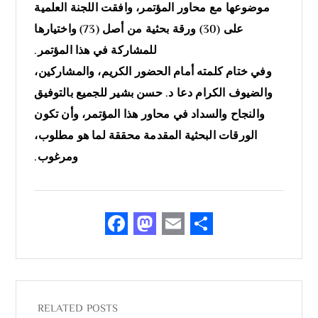
موضوعها مع محاور المؤتمر، وافقت اللجنة العلمية
على (30) ورقة بحثية من أصل (73) واختيارها
للمشاركة في هذا المؤتمر.
وفي ختام كلمته أمام الحضور الكريم، والمشاركين،
والضيوف الكرام دعا د. حسن بشير للجميع بالتوفيق
والنجاح والسداد في محاور هذا المؤتمر، وأن تكون
الورقات البحثية المقدمة محققة لما هو مطلوب،
ومرغوب.
F
M
E
S
a
as
m
h
c
to
ai
ar
e
d
l
e
b
o
RELATED POSTS