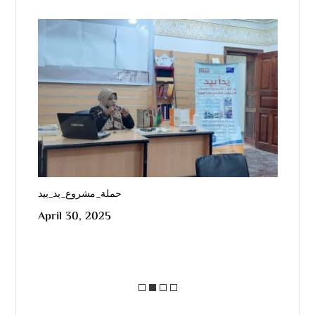
o
n
o
k
فسي
حملة_مشروع_يد_بيد
ربي
April 30, 2025
Apr