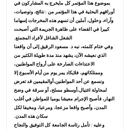
بموضوع هذا المؤتمر كل مايخرج به المشاركون في
أوراقهم البحثية في هذا المؤتمر من : نتائج، وتوصيات،
وآراء، وحلول، آملين أن تسهم هذه المخرجات إسهاما
كبيرا في القضاء على ظاهرة الجريمة التي أصبحت
الشغل الشاغل لأفراد المجمتع.
وفي ختام كلمته، نبه د. مسعود الرقيق إلى أن واقعنا
الذي نعيشه الآن، يشهد منذ مدة طويلة الكثير من
الاعتداءات الصارخة على أرواح المواطنين،
وممتلكاتهم، فلايكاد يمر يوم من أيام الأسبوع إلا
ونسمع عن أحد المواطنين،أوالمقيمين قد تعرض
لمحاولة اغتيال،أوسطو مسلح، أو سرقة في وضح
النهار، فأصبح الإجرام معيشا يوميا للمواطن في أغلب
المدن، وأصبح واقعا مزعجا، ومرعبا، ومخيفا لكل
سكان هذه المدن.
وعليه : تأمل رئاسة الجامعة كل التوفيق والنجاح