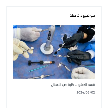
ar
ail
to
e
e
d
b
o
o
مواضيع ذات صلة
n
o
k
قسم الحشوات كلية طب الاسنان
انطلا
سبها ‪3-2024
2024/06/02
9/18