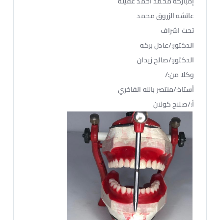
إمباركه محمد احمد عقيله
عائشه الزروق محمد
تحت اشراف
الدكتور:/عادل بركه
الدكتور:/صالح زيدان
وكلا من:/
أستاذ:/منتصر بالله الفاخري
أ:/صلاح كولان