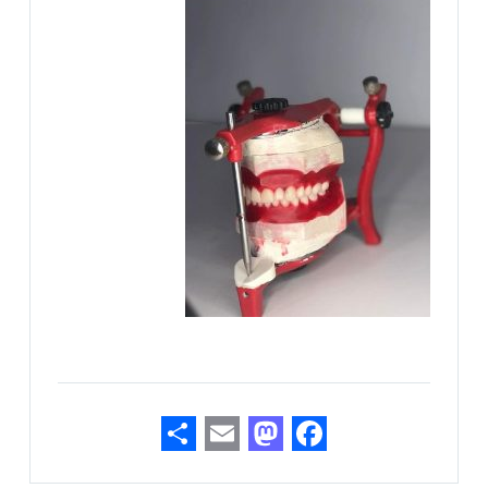
S
E
M
F
h
m
as
ac