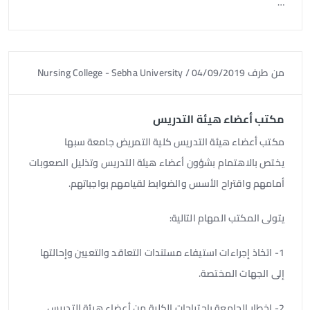
…
من طرف
04/09/2019
/
Nursing College - Sebha University
مكتب أعضاء هيئة التدريس
مكتب أعضاء هيئة التدريس كلية التمريض جامعة سبها
يختص بالاهتمام بشؤون أعضاء هيئة التدريس وتذليل الصعوبات
أمامهم واقتراح الأسس والضوابط لقيامهم بواجباتهم.
يتولى المكتب المهام التالية:
1- اتخاذ إجراءات استيفاء مستندات التعاقد والتعيين وإحالتها
إلى الجهات المختصة.
2- إخطار الجامعة باحتياجات الكلية من أعضاء هيئة التدريس