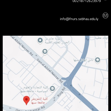
00218712623979
info@fnurs.sebhau.edu.ly