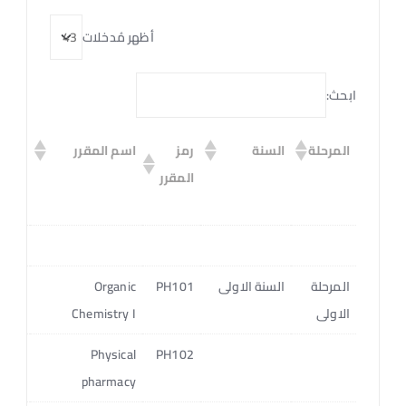
أظهر مُدخلات
ابحث:
المرحلة
السنة
رمز
اسم المقرر
عدد
المقرر
الوح
المرحلة
السنة الاولى
PH101
Organic
3
الاولى
Chemistry I
4
Physical
PH102
pharmacy