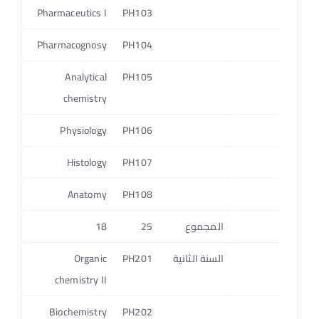
4
Pharmaceutics I
PH103
4
Pharmacognosy
PH104
4
Analytical
PH105
chemistry
3
Physiology
PH106
2
Histology
PH107
1
Anatomy
PH108
المجموع
25
18
14
السنة الثانية
PH201
Organic
3
chemistry II
3
Biochemistry
PH202