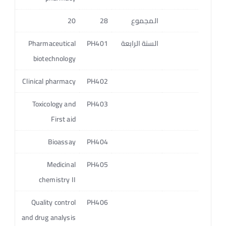
المجموع
28
20
18
السنة الرابعة
PH401
Pharmaceutical
2
biotechnology
4
Clinical pharmacy
PH402
4
Toxicology and
PH403
First aid
3
Bioassay
PH404
4
Medicinal
PH405
chemistry II
4
Quality control
PH406
and drug analysis