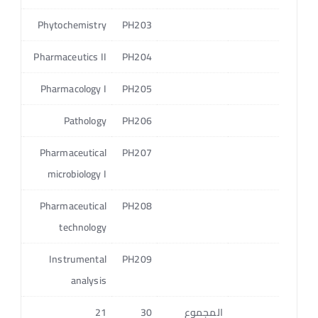
4
Phytochemistry
PH203
3
Pharmaceutics II
PH204
4
Pharmacology I
PH205
3
Pathology
PH206
3
Pharmaceutical
PH207
microbiology I
4
Pharmaceutical
PH208
technology
3
Instrumental
PH209
analysis
المجموع
30
21
18