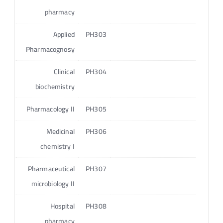
pharmacy
3
Applied
PH303
Pharmacognosy
3
Clinical
PH304
biochemistry
4
Pharmacology II
PH305
4
Medicinal
PH306
chemistry I
3
Pharmaceutical
PH307
microbiology II
3
Hospital
PH308
pharmacy