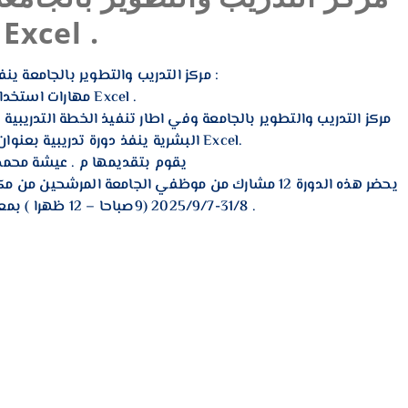
 مهارات استخدام برنامج Excel .
مركز التدريب والتطوير بالجامعة ينفذ دورة تدريبية بعنوان :
مهارات استخدام برنامج Excel .
البشرية ينفذ دورة تدريبية بعنوان : مهارات استخدام برنامج Excel.
يقوم بتقديمها م . عيشة محمد 
يحضر هذه الدورة 12 مشارك من موظفي الجامعة المرشحين
31/8-2025/9/7 (9صباحا – 12 ظهرا ) بمعمل الحاسوب بكلية الصيدلة .