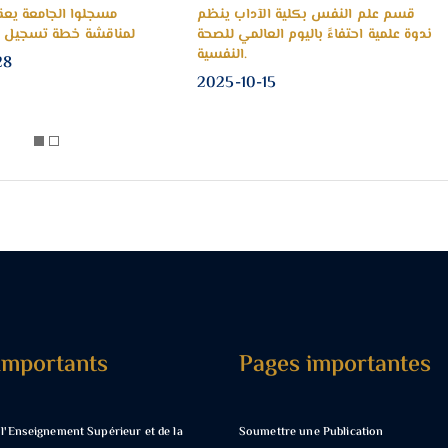
مناقشـــة رسالــــة درجــــة الإجــــازة العاليـــة
قسم علم النفس بكلية ا
(الماجستيـــر).
ندوة علمية احتفاءً باليوم ا
2025-10-16
5
Importants
Pages importantes
 l'Enseignement Supérieur et de la
Soumettre une Publication