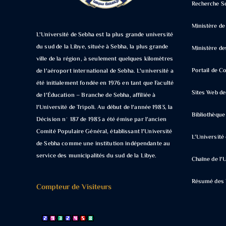
Recherche Sc
Ministère de
L'Université de Sebha est la plus grande université
du sud de la Libye, située à Sebha, la plus grande
Ministère de
ville de la région, à seulement quelques kilomètres
Portail de 
de l'aéroport international de Sebha. L'université a
été initialement fondée en 1976 en tant que Faculté
Sites Web de
de l'Éducation – Branche de Sebha, affiliée à
l'Université de Tripoli. Au début de l'année 1983, la
Bibliothèqu
Décision n° 187 de 1983 a été émise par l'ancien
Comité Populaire Général, établissant l'Université
L'Universit
de Sebha comme une institution indépendante au
service des municipalités du sud de la Libye.
Chaîne de l'
Résumé des N
Compteur de Visiteurs