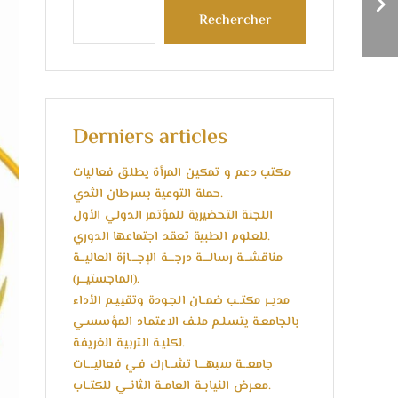
دورات تدريبية تربوية
Rechercher
مجانية لمعلمي اللغة
العربية واللغة الإنجليزية
Derniers articles
مكتب دعم و تمكين المرأة يطلق فعاليات
حملة التوعية بسرطان الثدي.
اللجنة التحضيرية للمؤتمر الدولي الأول
للعلوم الطبية تعقد اجتماعها الدوري.
مناقشـــة رسالــــة درجــــة الإجــــازة العاليـــة
(الماجستيـــر).
مديــر مكتــب ضمــان الجـودة وتقييـم الأداء
بالجامعـة يتسلـم ملـف الاعتمـاد المؤسسـي
لكليـة التربيـة الغريفـة.
جامعـــة سبهــــا تشـــارك فـي فعاليــــات
معـرض النيابــة العامــة الثانــي للكتــاب.