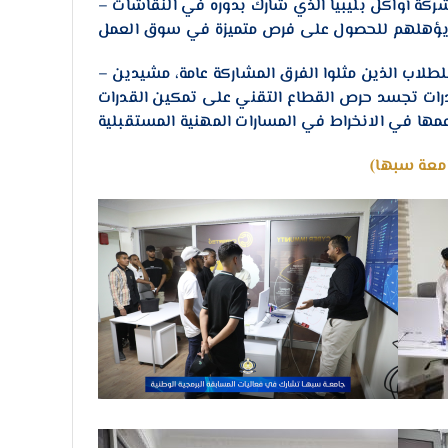
– تزامنت الزيارة مع حضور حسن الجهالين مدير التسويق في شركة أواكل بليبيا الذي شارك بدوره في النقاشات
– هذا، وقد أعرب الحاضرون عن استعدادهم لتقديم الدعم المتواصل للطلاب الذين مثلوا الفرق المشاركة عامة، مشيدين
رات تجسد حرص القطاع التقني على تمكين القدرات