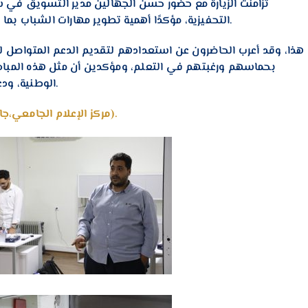
التحفيزية، مؤكدًا أهمية تطوير مهارات الشباب بما يؤهلهم للحصول على فرص متميزة في سوق العمل.
بحماسهم ورغبتهم في التعلم، ومؤكدين أن مثل هذه المباد
الوطنية، ودعمها في الانخراط في المسارات المهنية المستقبلية.
(مركز الإعلام الجامعي،جامعة سبها).