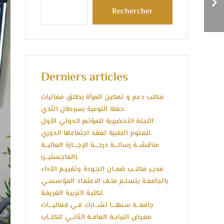
القانون .
Rechercher
Derniers articles
مكتب دعم و تمكين المرأة يطلق فعاليات
حملة التوعية بسرطان الثدي.
اللجنة التحضيرية للمؤتمر الدولي الأول
للعلوم الطبية تعقد اجتماعها الدوري.
مناقشـــة رسالــــة درجــــة الإجــــازة العاليـــة
(الماجستيـــر).
مديــر مكتــب ضمــان الجـودة وتقييـم الأداء
بالجامعـة يتسلـم ملـف الاعتمـاد المؤسسـي
لكليـة التربيـة الغريفـة.
جامعـــة سبهــــا تشـــارك فـي فعاليــــات
معـرض النيابــة العامــة الثانــي للكتــاب.