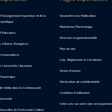
 l'Enseignement Supérieur et de la
Soumettre une Publication
ientifique
Plateforme Électronique
 l'Éducation
Structure organisationnelle
s Affaires Étrangères
Plan du site
Correspondance
Lois, Règlements et Circulaires
s Universités Libyennes
Droits d'Auteur
e Numérique
Déclaration de confidentialité
é de Sebha dans la Communauté
Condition d’utilisation
Université
Votre avis sur notre site est importan
ouvelles de l'Université (Vidéo)