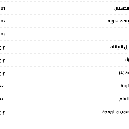
لحسبان
101
لة مستوية
102
103
ل البيانات
م.ج112
أ)
م.ج101
 (A)
م.ج105
ربية
ت.م01
لعام
ت.م02
سوب و البرمجة
م.ج111