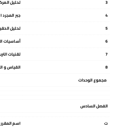
3
تحليل المرك
4
جبر المجرد I
5
تحليل الحقيق
6
أساسيات ال
7
تقنيات الترب
8
القياس و ال
مجموع الوحدات
الفصل السادس
ت
اسم المقرر