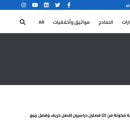
el
رات
النمادج
مواثيق وأخلاقيات
AR
يتطلب الحصول على درجة البكالوريوس إنهاء الطالب لعدد (146) وحدة دراسية على الاقل ، موزعة على (4 )سنوات دراسية، كل سنة دراسية مكونة من (2) فصلين دراسيين (فصل خريف وفصل ربيع.