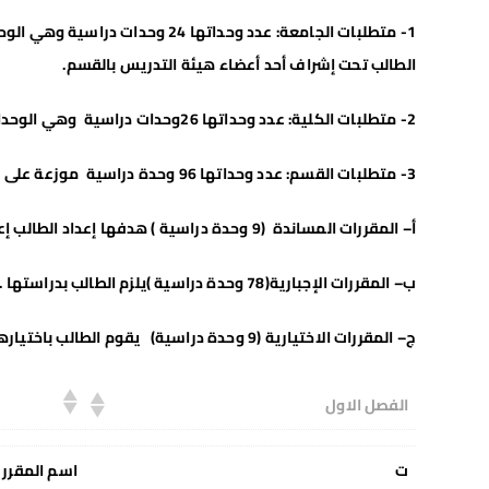
1- متطلبات الجامعة
الطالب تحت إشراف أحد أعضاء هيئة التدريس بالقسم.
2- متطلبات الكلية
: عدد وحداتها 26وحدات دراسية وهي الوحدات الدراسية المطلوبة من جميع طلبة كلية التربية في الاقسام المختلفة.
3- متطلبات القسم
: عدد وحداتها 96 وحدة دراسية موزعة على النحو التالي:-
أ
– المقررات المساندة (9 وحدة دراسية ) هدفها إعداد الطالب إعداداً في المقررات الاساسية في التخصصات الاخرى مثل احصاء رياضي وبرمجة الحاسوب.
ب
– المقررات الإجبارية(78 وحدة دراسية )يلزم الطالب بدراستها .
ج
– المقررات الاختيارية (9 وحدة دراسية) يقوم الطالب باختيارها من مجموعة مقررات دراسية يقدمها القسم .
الفصل الاول
ت
اسم المقرر