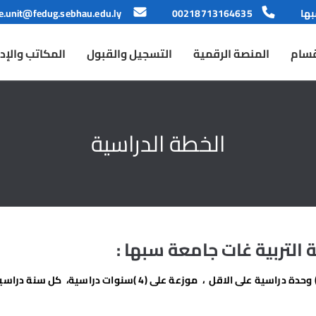
بها
00218713164635
e.unit@fedug.sebhau.edu.ly
قسام
المنصة الرقمية
التسجيل والقبول
المكاتب والإدا
الخطة الدراسية
التربية غات جامعة سبها :