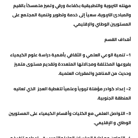
مهنته التربوية والتطبيقية بكفاءة ورقي وتميز متمسكاً بالقيم
والمبادئ التربوية، سعياً إلى خدمة وتطوير وتنمية المجتمع على
المستويين الوطني والإقليمي.
أهداف
القسم
1
– تنمية الوعي العلمي و الثقافي بأهمية دراسة علوم الكيمياء
بفروعها المختلفة ومجالاتها المتعددة وتقديم مستوى متميز
وحديث من المناهج والمقررات العلمية.
2
– إعداد كوادر مؤهلة تربوياً وعلمياً لتغطية العجز الذي تعانيه
المنطقة الجنوبية.
3
– التواصل العلمي مع الكليات وأقسام الكيمياء على المستويين
الوطني و الإقليمي.
4
– التعاون مع إدارة الدراسات العليا والتدريب في إعداد و تنفيذ و