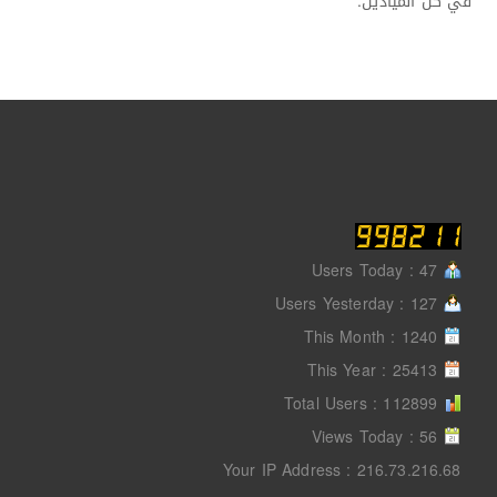
في كل الميادين.
Users Today : 47
Users Yesterday : 127
This Month : 1240
This Year : 25413
Total Users : 112899
Views Today : 56
Your IP Address : 216.73.216.68