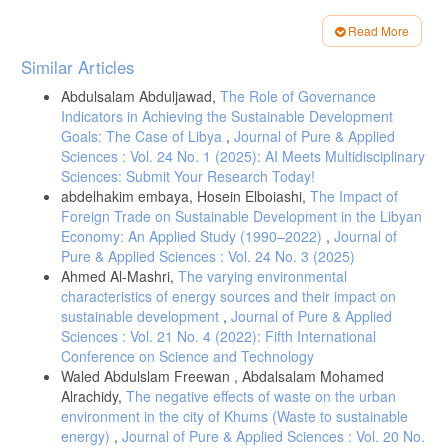
الاجتماعية والتنمية المستدامة، المجلد 3، العدد 1: ص 1 – 35.
Read More
بكيحل، عبد القادر.، وبربري، محمد. (2019). دور النظام المحاسبي المالي
Article
في تعزيز الإفصاح بالمؤسسة الاقتصادية: دراسة حالة مجمع صيدال. مجلة
Similar Articles
الحقوق والعلوم الإنسانية والدراسات الاقتصادية، المجلد 13، العدد 1: ص
Details
158 – 173.
Abdulsalam Abduljawad,
The Role of Governance
Indicators in Achieving the Sustainable Development
بن زيدان، فاطمة.، وبودية، فاطمة.، وشليحي، الطاهر. (2020). الصكوك
الخضراء: صناعة مالية مستدامة نظرة عالمية. مجلة مراجعة الإصلاحات
Goals: The Case of Libya
,
Journal of Pure & Applied
الاقتصادية والاندماج في الاقتصاد العالمي، المجلد 14، العدد 1: ص 88 –
Sciences : Vol. 24 No. 1 (2025): AI Meets Multidisciplinary
99.
Sciences: Submit Your Research Today!
abdelhakim embaya, Hosein Elboiashi,
The Impact of
بوزيدي، شهرزاد.، وبعيسى، حليمة. (2021). معايير التنمية المستدامة
المعتمدة في الدول الناجحة واستفادة الدول العربية من تجاربها: دولة
Foreign Trade on Sustainable Development in the Libyan
اليابان نموذجاً. مجلة التكامل الاقتصادي، المجلد 9 العدد 1: ص 1 – 14.
Economy: An Applied Study (1990–2022)
,
Journal of
Pure & Applied Sciences : Vol. 24 No. 3 (2025)
جاد، محمود عمر. (2021). مدى تعقيد الإفصاح المحاسبي في التقارير
المالية لمنشآت الأعمال. مجلة البحوث المالية والتجارية، المجلد 22، العدد
Ahmed Al-Mashri,
The varying environmental
3: ص 595 – 613.
characteristics of energy sources and their impact on
sustainable development
,
Journal of Pure & Applied
جازية، جيهان مجدي. (2018). أثر الإفصاح المحاسبي عن التنمية المستدامة
في الحد من مخاطر القرارات الاستثمارية: دراسة ميدانية. مجلة الفكر
Sciences : Vol. 21 No. 4 (2022): Fifth International
المحاسبي، المجلد 22، العدد 7: ص 405 – 459.
Conference on Science and Technology
Waled Abdulslam Freewan , Abdalsalam Mohamed
جبريل، عبد الرزاق.، وغلاء، أبو بكر.، ومهلهل، سمير. (2020). الصيرفة
Alrachidy,
The negative effects of waste on the urban
الخضراء مدخل للاستدامة البيئية: الوضع الحالي والدور في تحسين الأداء
للمصارف الليبية. المؤتمر العلمي الدولي الرابع لكلية الاقتصاد والتجارة:
environment in the city of Khums (Waste to sustainable
الأهداف العالمية للتنمية المستدامة – الدول النامية بين تداعيات الواقع
energy)
,
Journal of Pure & Applied Sciences : Vol. 20 No.
وتحديات المستقبل، الخمس، ليبيا، 9-10 نوفمبر 2020م.