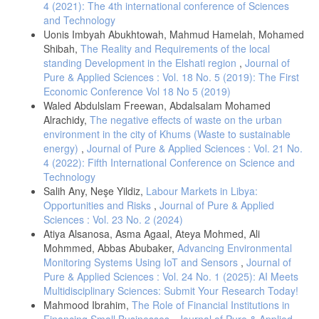
4 (2021): The 4th international conference of Sciences
الحاج، وفاء عمر. (2017). الإفصاح المحاسبي عن تقارير التنمية المستدامة
and Technology
وأثره على تقويم أداء المنشآت: دراسة تحليلية تطبيقية – دراسة ميدانية
Uonis Imbyah Abukhtowah, Mahmud Hamelah, Mohamed
لشركات البترول في السودان. أطروحة دكتوراه، جامعة النيلين، السودان.
Shibah,
The Reality and Requirements of the local
حنفي، شيماء أحمد. (2021). السندات الخضراء كآلية فعالة لدعم التحول
standing Development in the Elshati region
,
Journal of
نحو الاقتصاد الأخضر في مصر. مجلة نوميروس الأكاديمية، المجلد 2، العدد
Pure & Applied Sciences : Vol. 18 No. 5 (2019): The First
2: ص 136 – 160.
Economic Conference Vol 18 No 5 (2019)
Waled Abdulslam Freewan, Abdalsalam Mohamed
خشيبة، الزهرة.، وحواطي، وردة. (2020). قياس مدى مساهمة الاستثمار
الأجنبي في دعم البعد الاقتصادي للتنمية المستدامة في الجزائر للفترة
Alrachidy,
The negative effects of waste on the urban
(1991 – 2018). أعمال الملتقى الوطني الأول: جودة الحياة والتنمية
environment in the city of Khums (Waste to sustainable
المستدامة في الجزائر – الأبعاد والتحديات، 313 – 326.
energy)
,
Journal of Pure & Applied Sciences : Vol. 21 No.
زحل، حافظ.، والشريف، عمر. (2018). أهمية التوجه نحو التمويل الإسلامي
4 (2022): Fifth International Conference on Science and
الأخضر (الصكوك الإسلامية الخضراء) لتعزيز التنمية المستدامة بالإشارة
Technology
إلى حالة ماليزيا. مجلة اقتصاد المال والأعمال، المجلد 3، العدد 2: ص 49 –
Salih Any, Neşe Yildiz,
Labour Markets in Libya:
68.
Opportunities and Risks
,
Journal of Pure & Applied
ساسي، حازم. (2020). الدور المحتمل لصكوك SRI في تعزيز تحقيق
Sciences : Vol. 23 No. 2 (2024)
أهداف التنمية المستدامة في ليبيا: ماليزيا كنموذج يقتدى به. أطروحة
Atiya Alsanosa, Asma Agaal, Ateya Mohmed, Ali
دكتوراه. الجامعة الإسلامية العالمية. ماليزيا.
Mohmmed, Abbas Abubaker,
Advancing Environmental
السيد، مؤمن فرحات. (2016). تقييم أثر الإفصاح المحاسبي عن الأداء
Monitoring Systems Using IoT and Sensors
,
Journal of
البيئي والمسؤولية الاجتماعية لدعم التنمية المستدامة في إشارة للمؤشر
Pure & Applied Sciences : Vol. 24 No. 1 (2025): AI Meets
المصري: دراسة ميدانية. مجلة الفكر المحاسبي، المجلد 20، العدد 4: ص
Multidisciplinary Sciences: Submit Your Research Today!
193 – 281.
Mahmood Ibrahim,
The Role of Financial Institutions in
شعشوع، قويدر.، وبن علي، محمد. (2021). الاعتراف الدولي بالحق في