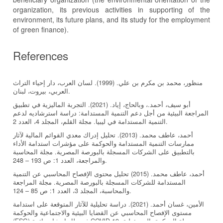
organization, its previous activities in supporting of the
environment, its future plans, and its study for the employment
of green finance).
References
منظور، محمد بن مكرم بن علي. (1999). لسان العرب، دار إحياء التراث
العربي، بيروت، لبنان.
أبو سيف، أحمد.، وبالحاج، إياد. (2021). التجربة الماليزية في تطبيق
المراجعة البيئية من أجل دعم التنمية المستدامة: دراسة استرشاديه لدعم
التنمية المستدامة في ليبيا. مجلة القلم، المجلد 4، العدد 2.
أحمد، عاطف محمد. (2013). تحليل إدراك معدي القوائم المالية لآثار
ممارسات التنمية المستدامة والحوكمة على مؤشرات استدامة الأداء
بالتطبيق على الشركات المسجلة بالبورصة المصرية. مجلة المحاسبة
والمراجعة، العدد 1: ص 193 – 248.
أحمد، عاطف محمد. (2015) تحليل محتوى الإفصاح المحاسبي عن التنمية
المستدامة للشركات المسجلة بالبورصة المصرية. مجلة المراجعة
والمحاسبة، المجلد 3، العدد 1: ص 85 – 124.
الأمين، غسان أحمد. (2021). دراسة تحليلية للآثار المتوقعة على استدامة
مستوى الإفصاح المحاسبي عن القضايا البيئية والاجتماعية والحوكمة
(ESG) في ظل انتشار جائحة COVID-19. مجلة الحوكمة، المسؤولية