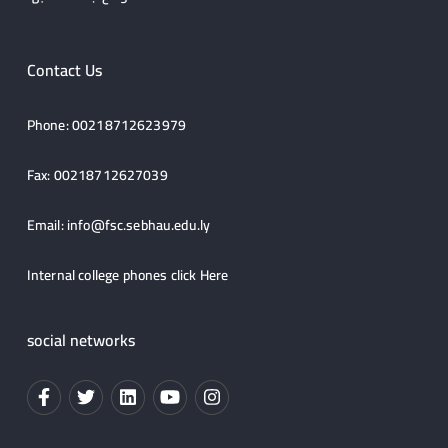
Contact Us
Phone: 00218712623979
Fax: 00218712627039
Email:
info@fsc.sebhau.edu.ly
Internal college phones click
Here
social networks