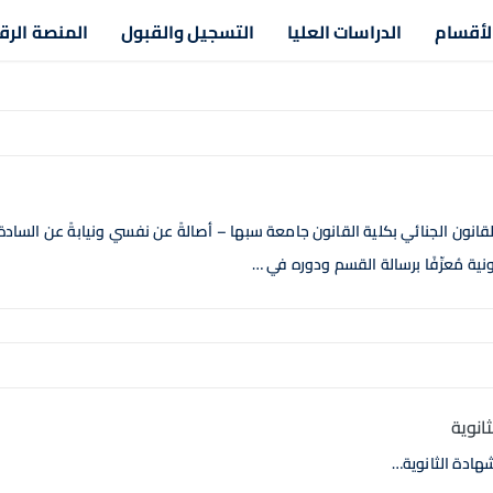
لأقسام
الدراسات العليا
التسجيل والقبول
المنصة الرق
ون الجنائي بكلية القانون جامعة سبها – أصالةً عن نفسي ونيابةً عن السادة
نية مُعرِّفًا برسالة القسم ودوره في …
انوية
هادة الثانوية…