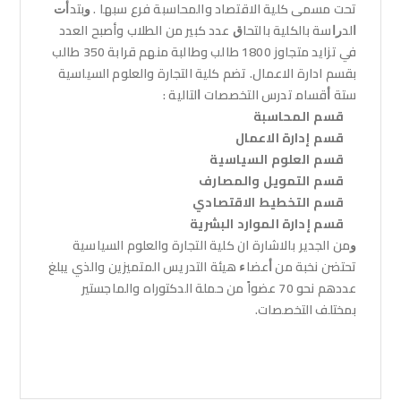
تحت مسمى كلية الاقتصاد والمحاسبة فرع سبها . ﻭﺑﺘﺪﺃﺕ
ﺍﻟﺪﺭﺍﺳﺔ بالكلية ﺑﺎﻟﺘﺤﺎﻕ عدد كبير من الطلاب وأصبح العدد
في تزايد متجاوز 1800 طالب وطالبة منهم قرابة 350 طالب
بقسم ادارة الاعمال. ﺗﻀﻢ ﻛﻠﻴﺔ التجارة والعلوم السياسية
ستة ﺃﻗﺴﺎﻣ تدرس التخصصات ﺍﻟﺘﺎﻟﻴﺔ :
قسم المحاسبة
قسم إدارة الاعمال
قسم العلوم السياسية
قسم التمويل والمصارف
ﻗﺴﻢ التخطيط الاقتصادي
ﻗﺴﻢ إدارة الموارد البشرية
ﻭمن الجدير بالاشارة ان ﻛﻠﻴﺔ التجارة والعلوم السياسية
تحتضن ﻧﺨﺒﺔ ﻣﻦ ﺃﻋﻀﺎﺀ هيئة التدريس المتميزين والذي يبلغ
عددهم نحو 70 عضواً ﻣﻦ ﺣﻤﻠﺔ الدكتوراه واﻟﻤﺎﺟﺴﺘﻴﺮ
بمختلف التخصصات.