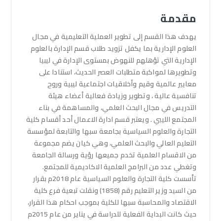
مقدمة
يهدف هذا القسم إلى تطوير العملية التعليمية في مجال
العلوم الإدارية بما يكفل تزويد طلاب قسم الإدارة بالعلوم
الإدارية التي تؤهلهم للنهوض بمستوى الإدارة في ليبيا
وتطويرها لمواكبة متطلبات العصر الحديث، استنادا على
معايير عالمية وقيم وأخلاقيات اجتماعية ليبية وروح
تنافسية عالية ، وتطوير وزيادة فعالية أعضاء هيئة
التدريس في مجال البحث العلمي، والمساهمة في بناء
المجتمع الليبي . ويعتبر قسم ادارة الاعمال أحد أقسام كلية
التجارة والعلوم السياسية بجامعة سبها والتابعة لمؤسسة
التعليم العالي والبحث العلمي، وهي كيان يضم مجموعة
من الاقسام العلمية تخدم جميعها رؤية ورسالة الجامعة
وتغطي عدد من البرامج العلمية الاكاديمية للمجتمع.
ﺗﺄﺳﺴﺖ كلية التجارة والعلوم السياسية عام 2018م بقرار
من السيد وزير التعليم رقم (1858) ونقلت تبعية فرع كلية
الاقتصاد والمحاسبة سبها للكلية بموجب احكام هذا القرار،
حيث كانت البداية الفعلية للدراسة في يناير من عام 2015م