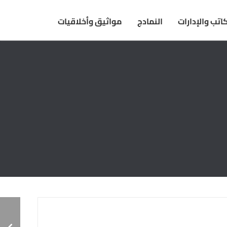
اتب والإدارات
النمادج
مواثيق وأخلاقيات
متطلبات-القبول-في-القسم