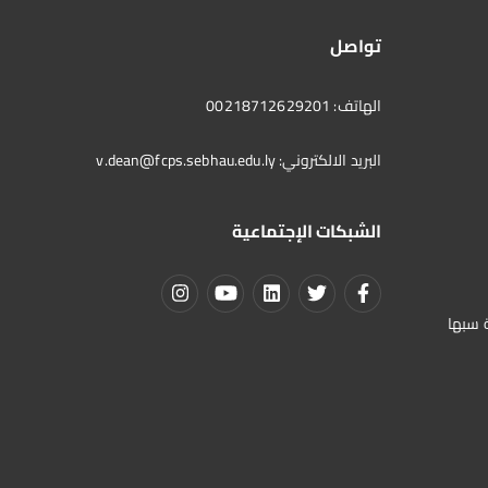
تواصل
الهاتف: 00218712629201
البريد الالكتروني:
v.dean@fcps.sebhau.edu.ly
الشبكات الإجتماعية
ة سبها