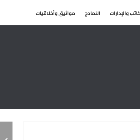
اتب والإدارات
النمادج
مواثيق وأخلاقيات
مشروع-التخرج