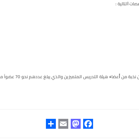
ت ﺍﻟﺘﺎﻟﻴﺔ :
ريس المتميزين والذي يبلغ عددهم نحو 70 عضواً ﻣﻦ ﺣﻤﻠﺔ الدكتوراه واﻟﻤﺎﺟﺴﺘﻴﺮ بمختلف التخصصات.
S
E
M
F
h
m
as
ac