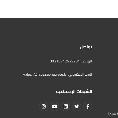
تواصل
الهاتف: 00218712629201
البريد الالكتروني:
v.dean@fcps.sebhau.edu.ly
الشبكات الإجتماعية
ة سبها