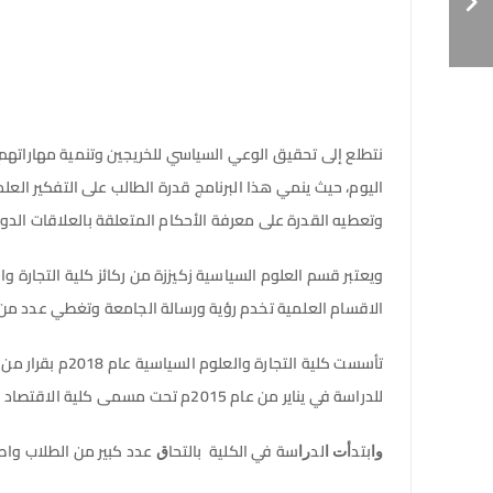
نتطلع إلى تحقيق الوعي السياسي للخريجين وتنمية مهاراتهم 
اليوم، حيث ينمي هذا البرنامج قدرة الطالب على التفكير ال
وتعطيه القدرة على معرفة الأحكام المتعلقة بالعلاقات الدول
ويعتبر قسم العلوم السياسية زكيززة من ركائز كلية التجارة
الاقسام العلمية تخدم رؤية ورسالة الجامعة وتغطي عدد من ا
للدراسة في يناير من عام 2015م تحت مسمى كلية الاقتصاد والمحاسبة فرع سبها وبموجب قرار التأسيس نقلت التبعية
ﻭﺍﺑﺘﺪﺃﺕ ﺍﻟﺪﺭﺍﺳﺔ في الكلية ﺑﺎﻟﺘﺤﺎﻕ عدد كبير من الطلاب واصبح العدد في تزايد متجاوز 1800 طالب وطالبة حتى الآن