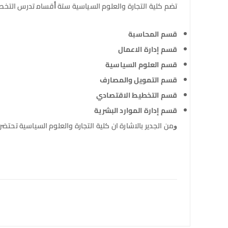
ﺗﻀﻢ ﻛﻠﻴﺔ التجارة والعلوم السياسية ستة ﺃﻗﺴﺎﻣ تدرس التخصصا
قسم المحاسبة
قسم إدارة الاعمال
قسم العلوم السياسية
قسم التمويل والمصارف
ﻗﺴﻢ التخطيط الاقتصادي
ﻗﺴﻢ إدارة الموارد البشرية
ﻭمن الجدير بالاشارة ان ﻛﻠﻴﺔ التجارة والعلوم السياسية تحتضن ﻧﺨﺒﺔ ﻣﻦ ﺃﻋﻀﺎﺀ هيئة التد