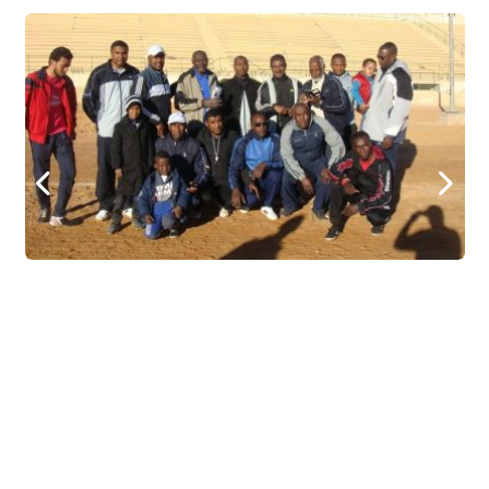
Nex
Pre
t
vio
us