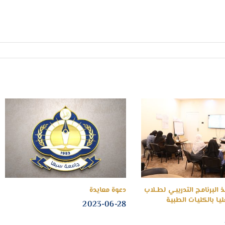
 البرنامـج التدريبـي لطــلاب
دعوة معايدة
يـا بالكليـات الطبيـة
2023-06-28