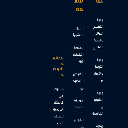
مة
مه
مة
وزارة
التعليم
ارسل
العالي
منشوراً
والبحث
العلمي
المنصة
الإلكترو
القائم
وزارة
نية
ة
التربية
البريدي
والتعلي
ة
الهيكل
م
التنظيم
ي
إشترك
وزارة
في
الشؤو
خريطة
قائمتنا
ن
الموقع
البريدية
الخارجية
ليصلك
القواني
جديد
بوابة
ن