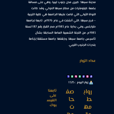
مدينة سبها؛ كبرى مدن جنوب ليبيا، وهي على مسافة
بضعة كيلومترات من مطار سبها الدولي، وقد كانت
النواة الأولى التي قامت عليها الجامعة هي كلية التربية
– فرع سبها، التي أنشئت في عام 1976م، تابعة لجامعة
طرابلس، وفي بداية عام 1983م صدر القرار رقم 187 لسنة
1983م، من اللجنة الشعبية العامة السابقة بشأن
تأسيس جامعة سبها، وجَعْلها جامعة مستقلة لِخِدْمة
بلديات الجنوب الليبي.
عداد الزوار
زوار اليوم : 1325
رواب
صف
تابعنا
على
ط
حا
الفيس
بوك
مه
ت