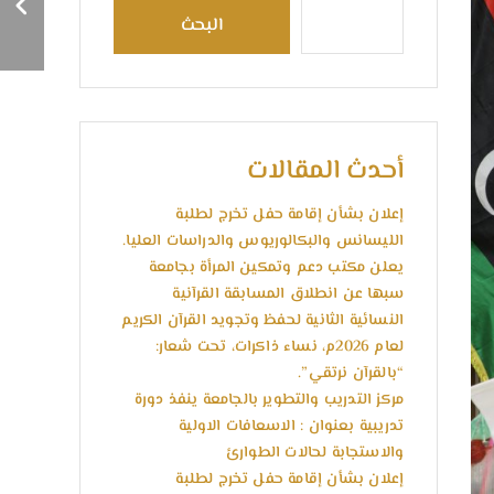
مشترك بين جامعة سبها
البحث
و جامعة ليبيا المفتوحة
أحدث المقالات
إعلان بشأن إقامة حفل تخرج لطلبة
الليسانس والبكالوريوس والدراسات العليا.
يعلن مكتب دعم وتمكين المرأة بجامعة
سبها عن انطلاق المسابقة القرآنية
النسائية الثانية لحفظ وتجويد القرآن الكريم
لعام 2026م، نساء ذاكرات، تحت شعار:
“بالقرآن نرتقي”.
مركز التدريب والتطوير بالجامعة ينفذ دورة
تدريبية بعنوان : الاسعافات الاولية
والاستجابة لحالات الطوارئ
إعلان بشأن إقامة حفل تخرج لطلبة