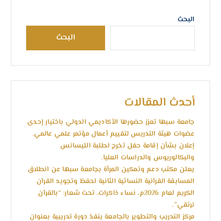
البحث
البحث
أحدث المقالات
جامعة سبها تعزز حضورها الأكاديمي الدولي باختيار إحدى
عضوات هيئة التدريس لتقييم أعمال مؤتمر علمي عالمي.
إعلان بشأن إقامة حفل تخرج لطلبة الليسانس
والبكالوريوس والدراسات العليا.
يعلن مكتب دعم وتمكين المرأة بجامعة سبها عن انطلاق
المسابقة القرآنية النسائية الثانية لحفظ وتجويد القرآن
الكريم لعام 2026م، نساء ذاكرات، تحت شعار: “بالقرآن
نرتقي”.
مركز التدريب والتطوير بالجامعة ينفذ دورة تدريبية بعنوان