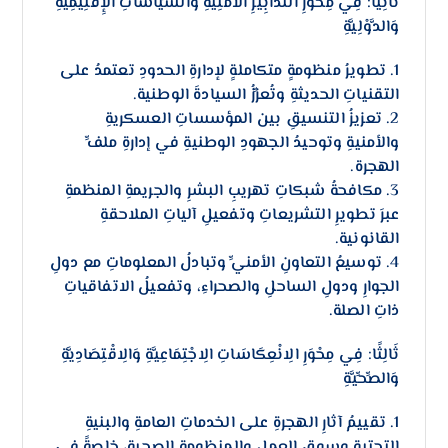
ثَانِيًا: فِي مِحْوَرِ التَّدَابِيرِ الْأَمْنِيَّةِ وَالسِّيَاسَاتِ الْإِقْلِيمِيَّةِ
وَالدَّوْلِيَّةِ
1. تطويرُ منظومةٍ متكاملةٍ لإدارةِ الحدودِ تعتمدُ على
التقنياتِ الحديثةِ وتُعزِّزُ السيادةَ الوطنية.
2. تعزيزُ التنسيقِ بين المؤسساتِ العسكريةِ
والأمنيةِ وتوحيدُ الجهودِ الوطنيةِ في إدارةِ ملفِّ
الهجرة.
3. مكافحةُ شبكاتِ تهريبِ البشرِ والجريمةِ المنظمةِ
عبرَ تطويرِ التشريعاتِ وتفعيلِ آلياتِ الملاحقةِ
القانونية.
4. توسيعُ التعاونِ الأمنيِّ وتبادلُ المعلوماتِ مع دولِ
الجوارِ ودولِ الساحلِ والصحراءِ، وتفعيلُ الاتفاقياتِ
ذاتِ الصلة.
ثَالِثًا: فِي مِحْوَرِ الِانْعِكَاسَاتِ الِاجْتِمَاعِيَّةِ وَالِاقْتِصَادِيَّةِ
وَالصِّحِّيَّةِ
1. تقييمُ آثارِ الهجرةِ على الخدماتِ العامةِ والبنيةِ
التحتيةِ وسوقِ العملِ والمنظومةِ الصحيةِ، خاصةً في