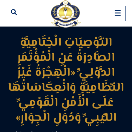
التَّوْصِيَاتِ الْخِتَامِيَّةِ
الصَّادِرَةُ عَنِ الْمُؤْتَمَرِ
الدَّوْلِيِّ «الْهِجْرَةُ غَيْرُ
النِّظَامِيَّةِ وَانْعِكَاسَاتُهَا
عَلَى الْأَمْنِ الْقَوْمِيِّ
اللِّيبِيِّ وَدُوَلِ الْجِوَارِ»