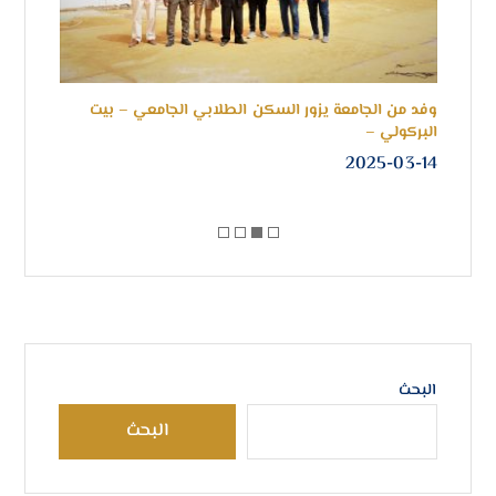
وفد من الجامعة يزور السكن الطلابي الجامعي – بيت
جامع
البركولي –
للتع
1-31
2025-03-14
البحث
البحث