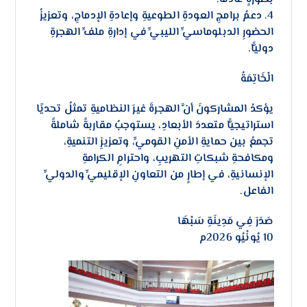
4. دعمُ برامجِ العودةِ الطوعيةِ وإعادةِ الإدماجِ، وتعزيزُ
الحضورِ الدبلوماسيِّ الليبيِّ في إدارةِ ملفِّ الهجرةِ
دوليًّا.
الْخَاتِمَةُ
يؤكدُ المشاركونَ أنَّ الهجرةَ غيرَ النظاميةِ تمثلُ تحديًا
استراتيجيًّا متعددَ الأبعادِ، يستوجبُ مقاربةً شاملةً
تجمعُ بين حمايةِ الأمنِ القوميِّ، وتعزيزِ التنميةِ،
ومكافحةِ شبكاتِ التهريبِ، واحترامِ الكرامةِ
الإنسانيةِ، في إطارٍ من التعاونِ الإقليميِّ والدوليِّ
الفاعل.
صَدَرَ فِي مَدِينَةِ سَبْهَا
10 يُونْيُو 2026م