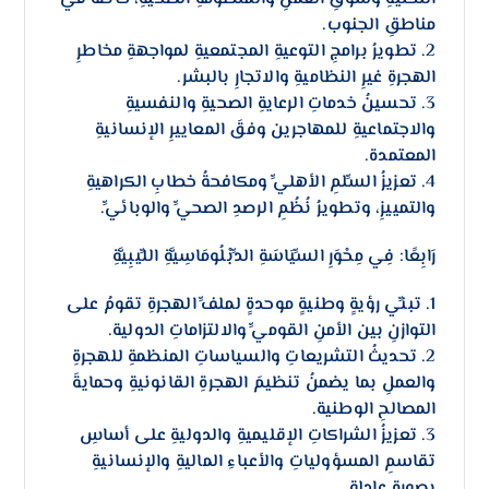
مناطقِ الجنوب.
2. تطويرُ برامجِ التوعيةِ المجتمعيةِ لمواجهةِ مخاطرِ
الهجرةِ غيرِ النظاميةِ والاتجارِ بالبشر.
3. تحسينُ خدماتِ الرعايةِ الصحيةِ والنفسيةِ
والاجتماعيةِ للمهاجرين وفقَ المعاييرِ الإنسانيةِ
المعتمدة.
4. تعزيزُ السِّلمِ الأهليِّ ومكافحةُ خطابِ الكراهيةِ
والتمييزِ، وتطويرُ نُظُمِ الرصدِ الصحيِّ والوبائيِّ.
رَابِعًا: فِي مِحْوَرِ السِّيَاسَةِ الدِّبْلُومَاسِيَّةِ اللِّيبِيَّةِ
1. تبنِّي رؤيةٍ وطنيةٍ موحدةٍ لملفِّ الهجرةِ تقومُ على
التوازنِ بين الأمنِ القوميِّ والالتزاماتِ الدولية.
2. تحديثُ التشريعاتِ والسياساتِ المنظمةِ للهجرةِ
والعملِ بما يضمنُ تنظيمَ الهجرةِ القانونيةِ وحمايةَ
المصالحِ الوطنية.
3. تعزيزُ الشراكاتِ الإقليميةِ والدوليةِ على أساسِ
تقاسمِ المسؤولياتِ والأعباءِ الماليةِ والإنسانيةِ
بصورةٍ عادلة.