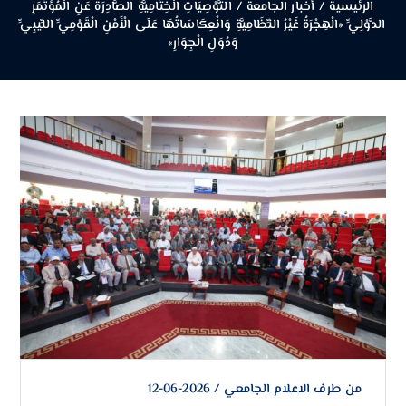
الرئيسية
/
أخبار الجامعة
/
التَّوْصِيَاتِ الْخِتَامِيَّةِ الصَّادِرَةُ عَنِ الْمُؤْتَمَرِ
الدَّوْلِيِّ «الْهِجْرَةُ غَيْرُ النِّظَامِيَّةِ وَانْعِكَاسَاتُهَا عَلَى الْأَمْنِ الْقَوْمِيِّ اللِّيبِيِّ
وَدُوَلِ الْجِوَارِ»
من طرف
الاعلام الجامعي
/
2026-06-12