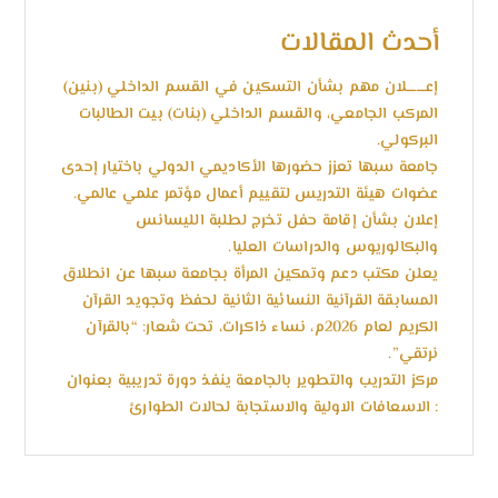
أحدث المقالات
إعــــــــلان مهم بشأن التسكين في القسم الداخلي (بنين)
المركب الجامعي، والقسم الداخلي (بنات) بيت الطالبات
البركولي.
جامعة سبها تعزز حضورها الأكاديمي الدولي باختيار إحدى
عضوات هيئة التدريس لتقييم أعمال مؤتمر علمي عالمي.
إعلان بشأن إقامة حفل تخرج لطلبة الليسانس
والبكالوريوس والدراسات العليا.
يعلن مكتب دعم وتمكين المرأة بجامعة سبها عن انطلاق
المسابقة القرآنية النسائية الثانية لحفظ وتجويد القرآن
الكريم لعام 2026م، نساء ذاكرات، تحت شعار: “بالقرآن
نرتقي”.
مركز التدريب والتطوير بالجامعة ينفذ دورة تدريبية بعنوان
: الاسعافات الاولية والاستجابة لحالات الطوارئ