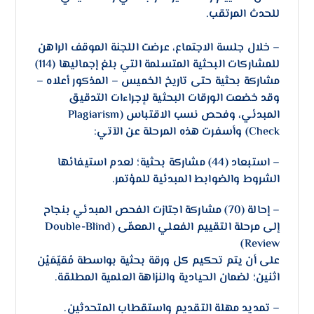
للحدث المرتقب.
– ​خلال جلسة الاجتماع، عرضت اللجنة الموقف الراهن
للمشاركات البحثية المتسلمة التي بلغ إجماليها (114)
مشاركة بحثية حتى تاريخ الخميس – المذكور أعلاه –
وقد خضعت الورقات البحثية لإجراءات التدقيق
المبدئي، وفحص نسب الاقتباس (Plagiarism
Check) وأسفرت هذه المرحلة عن الآتي:
– استبعاد (44) مشاركة بحثية؛ لعدم استيفائها
الشروط والضوابط المبدئية للمؤتمر.
– إحالة (70) مشاركة اجتازت الفحص المبدئي بنجاح
إلى مرحلة التقييم الفعلي المعمّى (Double-Blind
Review)
على أن يتم تحكيم كل ورقة بحثية بواسطة مُقيّمَيْن
اثنين؛ لضمان الحيادية والنزاهة العلمية المطلقة.
– ​تمديد مهلة التقديم واستقطاب المتحدثين.