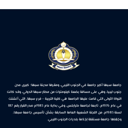
جامعة سبها أكبر جامعة في الجنوب الليبي، ومقرها مدينة سبها؛ كبرى مدن
جنوب ليبيا، وهي على مسافة بضعة كيلومترات من مطار سبها الدولي، وقد كانت
النواة الأولى التي قامت عليها الجامعة هي كلية التربية – فرع سبها، التي أنشئت
في عام 1976م، تابعة لجامعة طرابلس، وفي بداية عام 1983م صدر القرار رقم 187
لسنة 1983م، من اللجنة الشعبية العامة السابقة بشأن تأسيس جامعة سبها،
وجَعْلها جامعة مستقلة لِخِدْمة بلديات الجنوب الليبي.