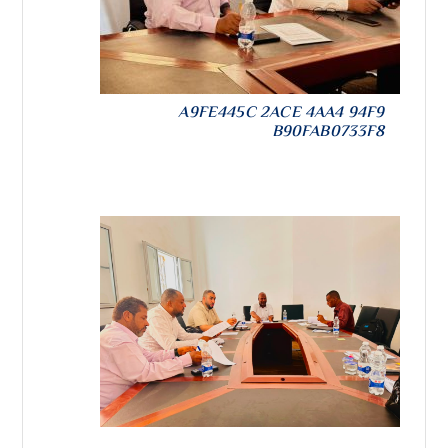
A9FE445C 2ACE 4AA4 94F9
B90FAB0733F8