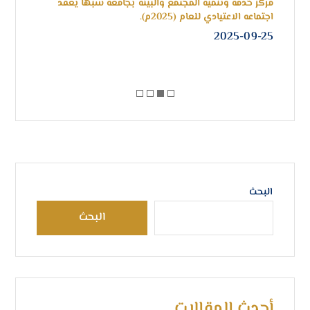
مركز خدمة وتنمية المجتمع والبيئة بجامعة سبها يعقد
استم
اجتماعه الاعتيادي للعام (2025م).
الصيا
-28
2025-09-25
البحث
البحث
أحدث المقالات