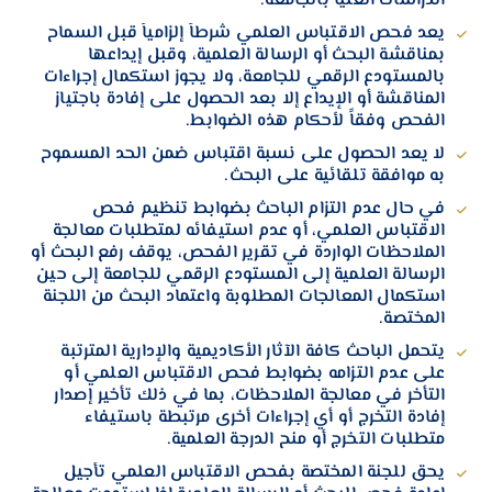
الدراسات العليا بالجامعة.
يعد فحص الاقتباس العلمي شرطاً إلزامياً قبل السماح
بمناقشة البحث أو الرسالة العلمية، وقبل إيداعها
بالمستودع الرقمي للجامعة، ولا يجوز استكمال إجراءات
المناقشة أو الإيداع إلا بعد الحصول على إفادة باجتياز
الفحص وفقاً لأحكام هذه الضوابط.
لا يعد الحصول على نسبة اقتباس ضمن الحد المسموح
به موافقة تلقائية على البحث.
في حال عدم التزام الباحث بضوابط تنظيم فحص
الاقتباس العلمي، أو عدم استيفائه لمتطلبات معالجة
الملاحظات الواردة في تقرير الفحص، يوقف رفع البحث أو
الرسالة العلمية إلى المستودع الرقمي للجامعة إلى حين
استكمال المعالجات المطلوبة واعتماد البحث من اللجنة
المختصة.
يتحمل الباحث كافة الآثار الأكاديمية والإدارية المترتبة
على عدم التزامه بضوابط فحص الاقتباس العلمي أو
التأخر في معالجة الملاحظات، بما في ذلك تأخير إصدار
إفادة التخرج أو أي إجراءات أخرى مرتبطة باستيفاء
متطلبات التخرج أو منح الدرجة العلمية.
يحق للجنة المختصة بفحص الاقتباس العلمي تأجيل