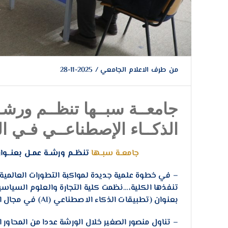
من طرف
الاعلام الجامعي
/
2025-11-28
جامعــة سبــها تنظــم ورشـ
الذكــاء الإصطناعــي فـي ال
جامعــة سبــها
تنظــم ورشــة عمــل بعنـــوا
– في خطوة علمية جديدة لمواكبة التطورات العالمية
تنفذها الكلية،…نظمت كلية التجارة والعلوم السياسي
بعنوان (تطبيقات الذكاء الاصطناعي (AI) في مجال البحث العلمي) إعداد وتقديم المدرب د. منصور علي الصغير .
– تناول منصور الصغير خلال الورشة عددا من المحاور ا