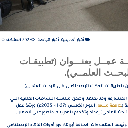
أخبار أكاديمية
,
أخبار الجامعة
592 المشاهدات
ـة عمــل بعنـــوان (تطبيقـات
بحــث العلمــي).
ن (تطبيقـات الذكــاء الإصطناعــي فـي البحــث العلمــي).
 المتسارعة ومتابعتها، وضمن سلسلة النشاطات العلمية التي
ة ب
جامعة سبها،
اليوم الخميس (27-11- 2025م) ورشة عمل
لرئيسة المهمة ذات العلاقة أبرزها: دور أدوات الذكاء الإصطناعي