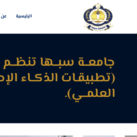
الرئيسية
عن ا
جامعــة سبــها تنظــم و
(تطبيقـات الذكــاء الإ
العلمــي).