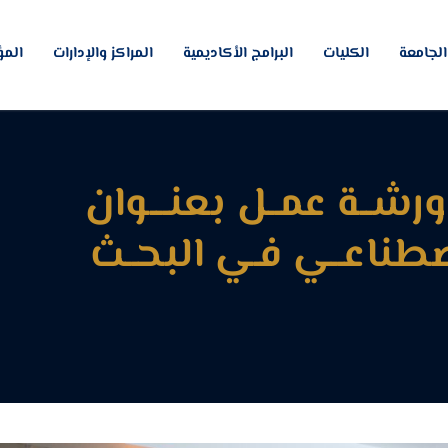
لجامعة
الكليات
البرامج الأكاديمية
المراكز والإدارات
المؤ
رشــة عمــل بعنـــوان
صطناعــي فـي البحــث