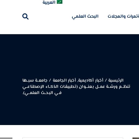
العربية
تمرات والمجلات
البحث العلمي
الرئيسية
/
أخبار أكاديمية
,
أخبار الجامعة
/
جامعــة سبــها
تنظــم ورشــة عمــل بعنـــوان (تطبيقـات الذكــاء الإصطناعــي
فـي البحــث العلمــي).