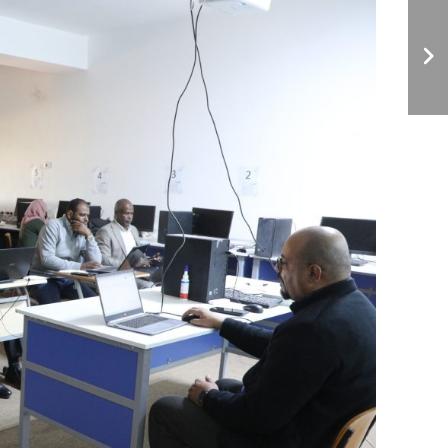
مناقشــة رسالـــة علميــة
لنيــل درجــة الإجــازة العاليــة
(الماجستيــر).