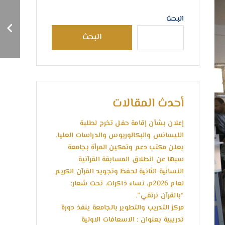
مركــز خدمــة وتنميــة
البحث
المجتمــع والبيئــة يعقــد
اجتماعـــه الاعتيــادي للعـــام
البحث
(2025م).
أحدث المقالات
إعلان بشأن إقامة حفل تخرج لطلبة
الليسانس والبكالوريوس والدراسات العليا.
يعلن مكتب دعم وتمكين المرأة بجامعة
سبها عن انطلاق المسابقة القرآنية
النسائية الثانية لحفظ وتجويد القرآن الكريم
لعام 2026م، نساء ذاكرات، تحت شعار:
“بالقرآن نرتقي”.
مركز التدريب والتطوير بالجامعة ينفذ دورة
تدريبية بعنوان : الاسعافات الاولية