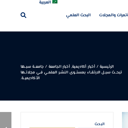
العربية
تمرات والمجلات
البحث العلمي
الرئيسية
/
أخبار أكاديمية
,
أخبار الجامعة
/
جامعــة سبــها
تبحــث سبـل الارتقــاء بمستــوى النشـر العلمـي فـي مجلاتــها
الأكاديميــة.
الاجتمــاع الــدوري الأول
البحث
للجنــة العلميـة للمؤتمـر