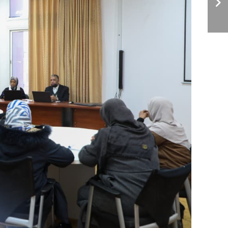
لمكافحــة الفســاد.