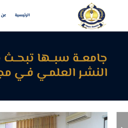
الرئيسية
عن ا
جامعــة سبــها تبحــث 
النشـر العلمـي فـي مجلا
قســم القانــون يختتــم
فعاليــات اليــوم العالمــي