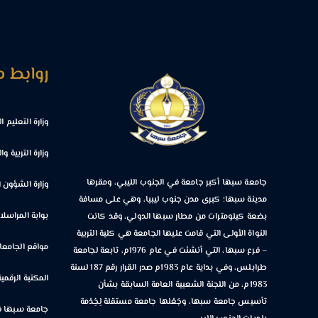
روابط 
وزارة التعليم 
وزارة التربية وا
جامعة سبها أكبر جامعة في الجنوب الليبي، ومقرها
وزارة الشؤون ا
مدينة سبها؛ كبرى مدن جنوب ليبيا، وهي على مسافة
بوابة المراسلا
بضعة كيلومترات من مطار سبها الدولي، وقد كانت
النواة الأولى التي قامت عليها الجامعة هي كلية التربية
مواقع الجامعات
– فرع سبها، التي أنشئت في عام 1976م، تابعة لجامعة
طرابلس، وفي بداية عام 1983م صدر القرار رقم 187 لسنة
المكتبة الرقمية
1983م، من اللجنة الشعبية العامة السابقة بشأن
تأسيس جامعة سبها، وجَعْلها جامعة مستقلة لِخِدْمة
جامعة سبها ف