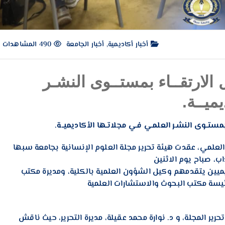
أخبار أكاديمية
,
أخبار الجامعة
490 المشاهدات
الارتقــاء بمستــوى النشـر
ميــة.
بمستــوى النشـر العلمـي فـي مجلاتــها الأكاديميــة.
لعلمي، عقدت هيئة تحرير مجلة العلوم الإنسانية بجامعة سبها
اب، صباح يوم الاثنين
ن الأكاديميين يتقدمهم وكيل الشؤون العلمية بالكلية، ومديرة مكتب
رئيسة مكتب البحوث والاستشارات العلمية
ر المجلة، و د. نوارة محمد عقيلة، مديرة التحرير، حيث ناقش