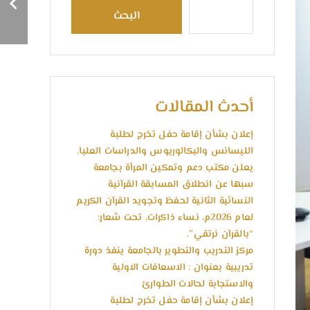
الدولـي الرابــع للعلــوم
البحث
الإنسانيــة.
أحدث المقالات
إعلان بشأن إقامة حفل تخرج لطلبة
الليسانس والبكالوريوس والدراسات العليا.
يعلن مكتب دعم وتمكين المرأة بجامعة
سبها عن انطلاق المسابقة القرآنية
النسائية الثانية لحفظ وتجويد القرآن الكريم
لعام 2026م، نساء ذاكرات، تحت شعار:
“بالقرآن نرتقي”.
مركز التدريب والتطوير بالجامعة ينفذ دورة
تدريبية بعنوان : الاسعافات الاولية
والاستجابة لحالات الطوارئ
إعلان بشأن إقامة حفل تخرج لطلبة