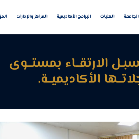
لجامعة
الكليات
البرامج الأكاديمية
المراكز والإدارات
المؤ
سبـل الارتقــاء بمستــوى
تــها الأكاديميــة.