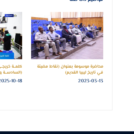
الية
محاضرة موسومة بعنوان (نقاط مضيئة
كلمـــة خريجــ
ات
في تاريخ ليبيا القديم)
(السادســـة وا
2025-10-18
2023-03-13