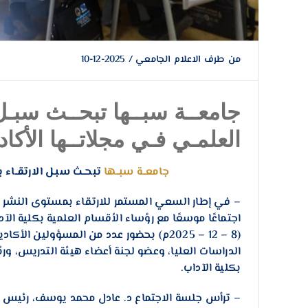
من طرف
الاعلام الجامعي
/
2025-12-10
جامعــة سبــها تبحــث سبـل 
العلمـي فـي مجلاتــها الأكادي
جامعــة سبــها
تبحــث سبـل الارتقــاء 
– في إطار السعي المستمر للارتقاء بمستوى النشر ا
اجتماعًا موسعًا مع رؤساء الأقسام العلمية بكلية الآد
(8 – 12 – 2025م) بحضور عدد من المسؤولي
الدراسات العليا، وعضو لجنة أعضاء هيئة التدريس، و
بكلية الآداب.
– ترأس جلسة الاجتماع د. عادل محمد يوسف، رئيس تحري