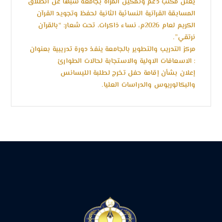
يعلن مكتب دعم وتمكين المرأة بجامعة سبها عن انطلاق
المسابقة القرآنية النسائية الثانية لحفظ وتجويد القرآن
الكريم لعام 2026م، نساء ذاكرات، تحت شعار: “بالقرآن
نرتقي”.
مركز التدريب والتطوير بالجامعة ينفذ دورة تدريبية بعنوان
: الاسعافات الاولية والاستجابة لحالات الطوارئ
إعلان بشأن إقامة حفل تخرج لطلبة الليسانس
والبكالوريوس والدراسات العليا.