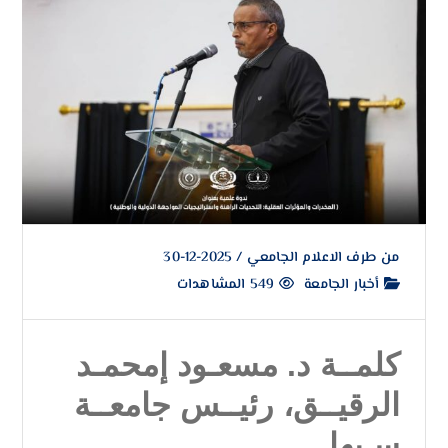
من طرف
الاعلام الجامعي
/
2025-12-30
أخبار الجامعة
549 المشاهدات
كلمــة د. مسعـود إمحمـد
الرقيــق، رئيــس جامعــة
سـبها.