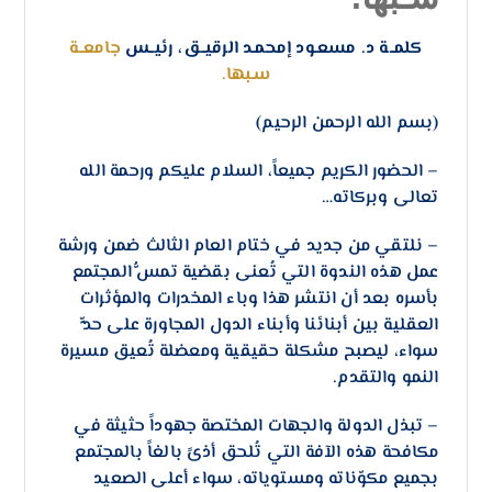
كلمــة د. مسعـود إمحمـد الرقيــق، رئيــس
جامعــة
سـبها.
(بسم الله الرحمن الرحيم)
– الحضور الكريم جميعاً، السلام عليكم ورحمة الله
تعالى وبركاته…
– نلتقي من جديد في ختام العام الثالث ضمن ورشة
عمل هذه الندوة التي تُعنى بقضية تمسُّ المجتمع
بأسره بعد أن انتشر هذا وباء المخدرات والمؤثرات
العقلية بين أبنائنا وأبناء الدول المجاورة على حدٍّ
سواء، ليصبح مشكلة حقيقية ومعضلة تُعيق مسيرة
النمو والتقدم.
– تبذل الدولة والجهات المختصة جهوداً حثيثة في
مكافحة هذه الآفة التي تُلحق أذىً بالغاً بالمجتمع
بجميع مكوّناته ومستوياته، سواء أعلى الصعيد