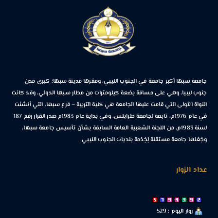
جامعة سبها أكبر جامعة في الجنوب الليبي، ومقرها مدينة سبها؛ كبرى مدن
جنوب ليبيا، وهي على مسافة بضعة كيلومترات من مطار سبها الدولي، وقد كانت
النواة الأولى التي قامت عليها الجامعة هي كلية التربية – فرع سبها، التي أنشئت
في عام 1976م، تابعة لجامعة طرابلس، وفي بداية عام 1983م صدر القرار رقم 187
لسنة 1983م، من اللجنة الشعبية العامة السابقة بشأن تأسيس جامعة سبها،
وجَعْلها جامعة مستقلة لِخِدْمة بلديات الجنوب الليبي.
عداد الزوار
زوار اليوم : 529