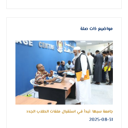
مواضيع ذات صلة
جامعة سبها :تبدأ في استقبال ملفات الطلاب الجدد
مركز
المحا
2025-08-31
سبها