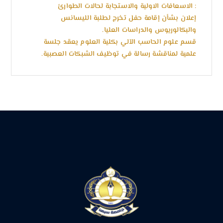
: الاسعافات الاولية والاستجابة لحالات الطوارئ
إعلان بشأن إقامة حفل تخرج لطلبة الليسانس
والبكالوريوس والدراسات العليا.
قسم علوم الحاسب الآلي بكلية العلوم يعقد جلسة
علمية لمناقشة رسالة في توظيف الشبكات العصبية.