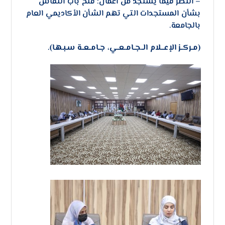
– ​النظر فيما يستجد من أعمال: فتح باب النقاش
بشأن المستجدات التي تهم الشأن الأكاديمي العام
بالجامعة.
(مــركــز الإعـــلام الــجــامــعــي، جــامــعــة سـبـهـا).