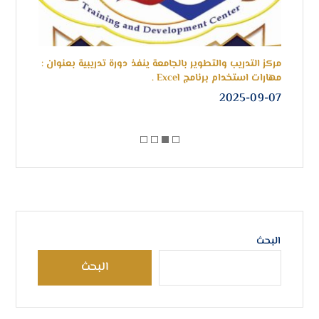
مركز التدريب والتطوير بالجامعة ينفذ دورة تدريبية بعنوان :
انطل
مهارات استخدام برنامج Excel .
للفصل 
-05
2025-09-07
البحث
البحث