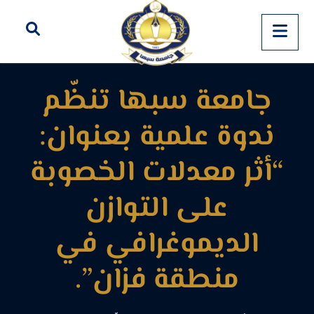
جامعة سبها تنظّم
ندوة علمية بعنوان:
“أثر معدلات الخصوبة
على التوازن
الديموغرافي في
منطقة فزان”.