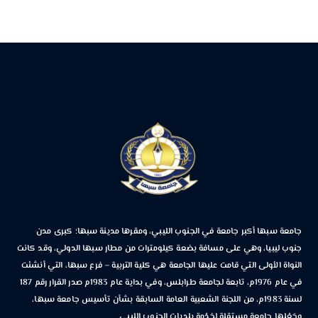
جامعة سبها أكبر جامعة في الجنوب الليبي، ومقرها مدينة سبها؛ كبرى مدن
جنوب ليبيا، وهي على مسافة بضعة كيلومترات من مطار سبها الدولي، وقد كانت
النواة الأولى التي قامت عليها الجامعة هي كلية التربية – فرع سبها، التي أنشئت
في عام 1976م، تابعة لجامعة طرابلس، وفي بداية عام 1983م صدر القرار رقم 187
لسنة 1983م، من اللجنة الشعبية العامة السابقة بشأن تأسيس جامعة سبها،
وجَعْلها جامعة مستقلة لِخِدْمة بلديات الجنوب الليبي.