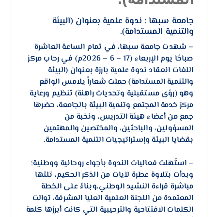
جامعة سبها : ندوة علمية بعنوان (البيئة
والتنمية المستدامة).
– ​شهدت جامعة سبها، في تمام الساعة العاشرة
صباحًا يوم الإربعاء (17 – 6 – 2026م) في رحاب مركز
اللغات انعقاد ندوة علمية بارزة بعنوان (البيئة
والتنمية المستدامة) حملت شعاراً يلامس الواقع
وهو (رؤى مستقبلية وتحديات راهنة) تنظيم ورعاية
مركز خدمة المجتمع وتنمية البيئة بالجامعة، حضرها
جمع من أعضاء هيئة التدريس، ونخبة من
المسؤولين، والباحثين، والمختصين والمهتمين
بقضايا البيئة وإستراتيجيات التنمية المستدامة.
– ​استُهلت فعاليات الندوة بأجواء روحانية ووطنية؛
وبدأت بتلاوة عطرة لآيات من الذكر الحكيم، تلتها
مباشرة قراءة النشيد الوطني،وبناءً على الخطة
المعتمدة من اللجنة العلمية العليا المشرفة، توالت
الكلمات الافتتاحية والترحيبية التي كانت أبرزها كلمة