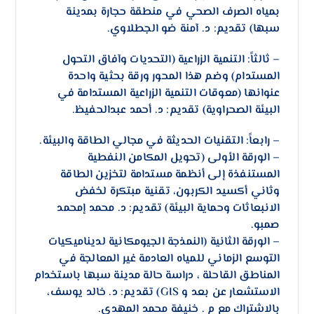
بمياه الصرف الصحي في منطقة حجارة بمدينة
سبها) تقديم: د. آمنة ضو الجطلاوي.
– ​ثالثاً: التنمية الزراعية (التحديات وآفاق التحول
المستدام) وضم هذا المحور ​ورقة بحثية واحدة
عنوانها (معوقات التنمية الزراعية المستدامة في
البيئة الصحراوية) تقديم: د. أحمد عبدالحفيظ.
– ​رابعاً: التقنيات الحديثة في مجالي الطاقة والبيئة.
– ​الورقة الأولى (تحويل المكامن النفطية
المستنفذة إلى أنظمة مستدامة لتخزين الطاقة
وثاني أكسيد الكربون، تقنية مبتكرة لخفض
الانبعاثات وحماية البيئة) تقديم: د. محمد إمحمد
صمبو.
– ​الورقة الثانية (النمذجة الجيومكانية لديناميكيات
التوسع الزماني للمياه العادمة غير المعالجة في
المناطق القاحلة ، دراسة حالة مدينة سبها باستخدام
الاستشعار عن بعد و GIS) تقديم: د. خالد يوسف،
بالاشتراك مع م . خنيفة محمد المهدي.