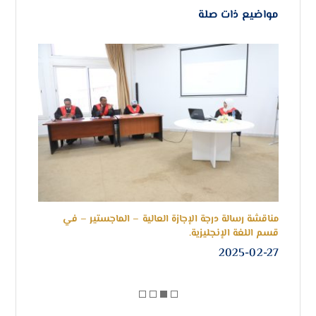
مواضيع ذات صلة
مناقشة رسالة درجة الإجازة العالية – الماجستير – في
انطل
قسم اللغة الإنجليزية.
بالج
-20
2025-02-27