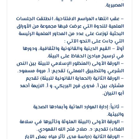
المصيرية.
– ​عقب انتهاء المراسم الافتتاحية، انطلقت الجلسات
العلمية للندوة التي عرضت فيها مجموعة من الأوراق
البحثية توزعت على عدد من المحاور العلمية الرئيسة
التي جاءت على النحو الآتي :
أولاً – القيم الدينية والقانونية والثقافية، ودورها
في ترسيخ مبادئ الحفاظ على البيئة.
– ​الورقة الأولى (المنظور الإسلامي للبيئة بين النص
الشرعي والتطبيق العملي) تقديم: أ. مروة مسعود.
– ​الورقة الثانية (الحماية القانونية للبيئة) تقديم
مشترك بين أ. فدوى فرج البريكي، و أ. الازيمة أحمد
أبو النيران.
– ​ثانياً: إدارة الموارد المائية وأبعادها الصحية
والبيئية.
– ​الورقة الأولى (البيئة الملوثة وتأثيرها في سلامة
الغذاء) تقديم: د. صلاح فتح الله القمودي.
– ​الورقة الثانية (دراسة مدى تأثر مياه بعض الآبار