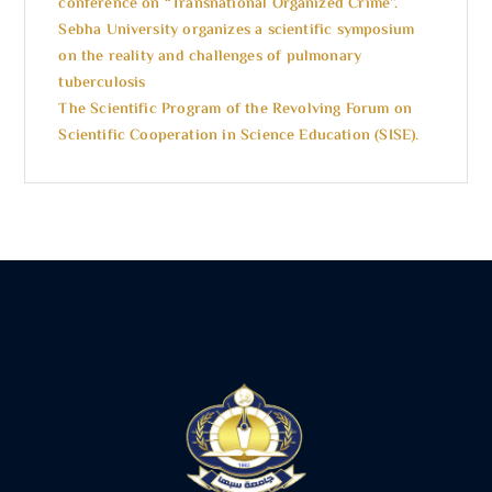
conference on “Transnational Organized Crime”.
Sebha University organizes a scientific symposium
on the reality and challenges of pulmonary
tuberculosis
The Scientific Program of the Revolving Forum on
Scientific Cooperation in Science Education (SISE).